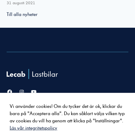
31 augusti 2021
Till alla nyheter
Nödvändiga
Dessa cookies
går inte att
välja bort. De
behövs för att
hemsidan över
huvud taget
ska fungera.
Vi använder cookies! Om du tycker det är ok, klickar du
Försäljning
Service & verkstad
bara på "Acceptera alla". Du kan såklart välja vilken typ
Lastbilar
Serviceavtal
Statistik
av cookies du vill ha genom att klicka på "Inställningar".
Bussar
Tillbehör & reservdelar
För att vi ska
Läs vår integritetspolicy
Uppkopplade tjänster
kunna