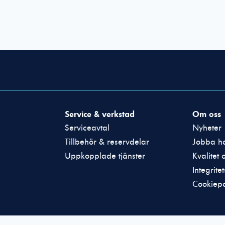
Nödvändiga
Dessa cookies
Service & verkstad
Om oss
går inte att
välja bort. De
Serviceavtal
Nyheter
behövs för att
Tillbehör & reservdelar
Jobba ho
hemsidan över
Uppkopplade tjänster
Kvalitet 
huvud taget
ska fungera.
Integrite
Cookiepo
Statistik
För att vi ska
kunna