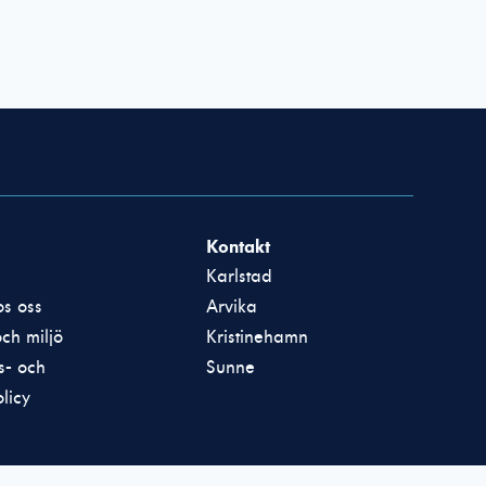
Kontakt
Karlstad
s oss
Arvika
och miljö
Kristinehamn
ts- och
Sunne
licy