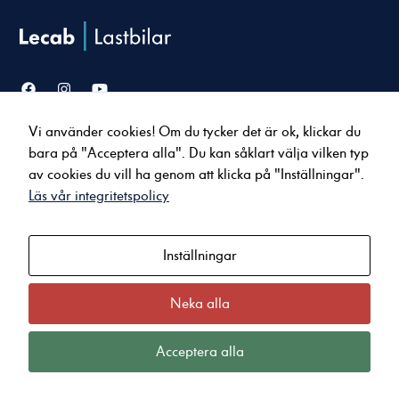
Vi använder cookies! Om du tycker det är ok, klickar du
Försäljning
Service & verkstad
bara på "Acceptera alla". Du kan såklart välja vilken typ
Lastbilar
Serviceavtal
Nödvändiga
av cookies du vill ha genom att klicka på "Inställningar".
Bussar
Tillbehör & reservdelar
Dessa cookies
Läs vår integritetspolicy
Uppkopplade tjänster
går inte att
välja bort. De
behövs för att
Inställningar
Om oss
Kontakt
hemsidan över
huvud taget
Nyheter
Karlstad
ska fungera.
Jobba hos oss
Arvika
Neka alla
Kvalitet och miljö
Kristinehamn
Integritets- och Cookiepolicy
Sunne
Acceptera alla
Statistik
För att vi ska
kunna