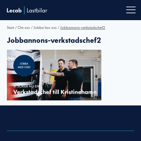
Men
Start
/
Om oss
/
Jobba hos oss
/
Jobbannons-verkstadschef2
Jobbannons-verkstadschef2