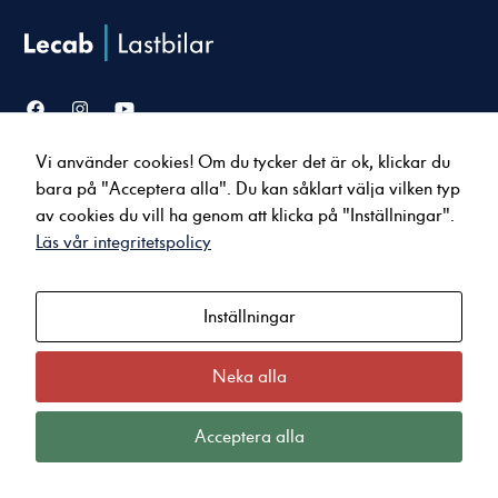
Vi använder cookies! Om du tycker det är ok, klickar du
Försäljning
Service & verkstad
bara på "Acceptera alla". Du kan såklart välja vilken typ
Lastbilar
Serviceavtal
Nödvändiga
av cookies du vill ha genom att klicka på "Inställningar".
Bussar
Tillbehör & reservdelar
Dessa cookies
Läs vår integritetspolicy
Uppkopplade tjänster
går inte att
välja bort. De
behövs för att
Inställningar
Om oss
Kontakt
hemsidan över
Nyheter
Karlstad
huvud taget
ska fungera.
Jobba hos oss
Arvika
Neka alla
Kvalitet och miljö
Kristinehamn
Integritets- och Cookiepolicy
Sunne
Acceptera alla
Statistik
För att vi ska
kunna