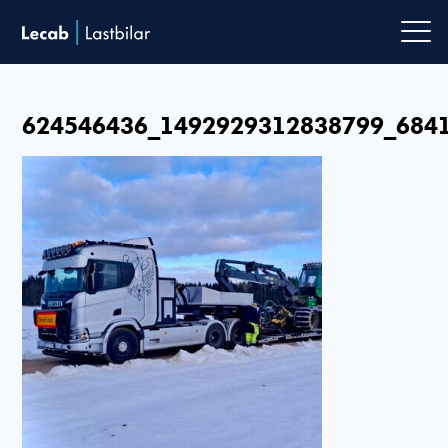
Men
624546436_1492929312838799_684