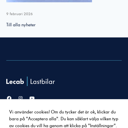
9 februari 2026
Till alla nyheter
Nödvändiga
Dessa cookies
går inte att
välja bort. De
behövs för att
hemsidan över
huvud taget
ska fungera.
Vi använder cookies! Om du tycker det är ok, klickar du
Statistik
Försäljning
Service & verkstad
bara på "Acceptera alla". Du kan såklart välja vilken typ
För att vi ska
Lastbilar
Serviceavtal
av cookies du vill ha genom att klicka på "Inställningar".
kunna