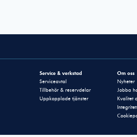
Nödvändiga
Dessa cookies
går inte att
Service & verkstad
Om oss
välja bort. De
Serviceavtal
Nyheter
behövs för att
hemsidan över
Tillbehör & reservdelar
Jobba ho
huvud taget
Uppkopplade tjänster
Kvalitet 
ska fungera.
Integrite
Cookiepo
Statistik
För att vi ska
kunna