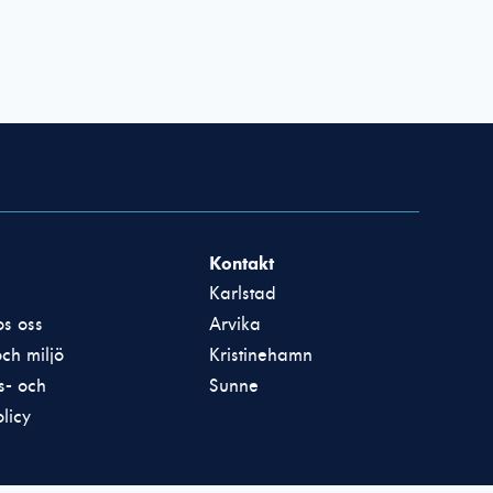
Kontakt
Karlstad
s oss
Arvika
och miljö
Kristinehamn
ts- och
Sunne
licy