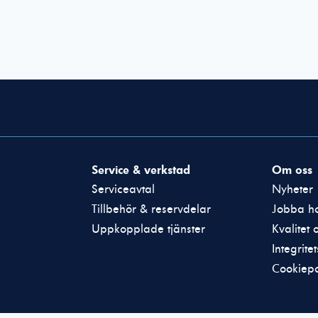
Nödvändiga
Dessa cookies
går inte att
Service & verkstad
Om oss
välja bort. De
Serviceavtal
Nyheter
behövs för att
hemsidan över
Tillbehör & reservdelar
Jobba ho
huvud taget
Uppkopplade tjänster
Kvalitet 
ska fungera.
Integrite
Cookiepo
Statistik
För att vi ska
kunna