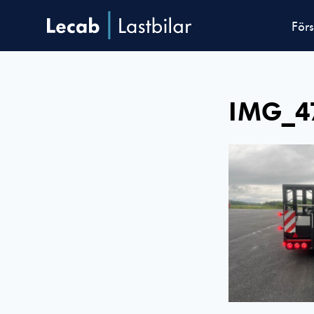
Förs
IMG_4