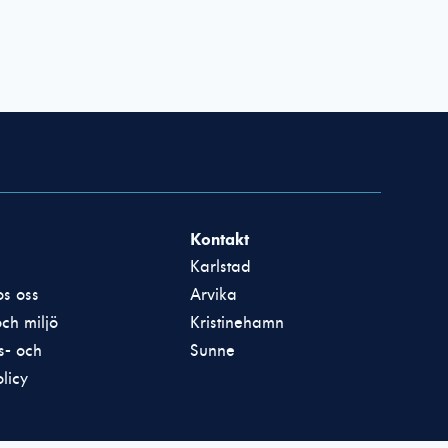
Kontakt
Karlstad
s oss
Arvika
och miljö
Kristinehamn
ts- och
Sunne
licy