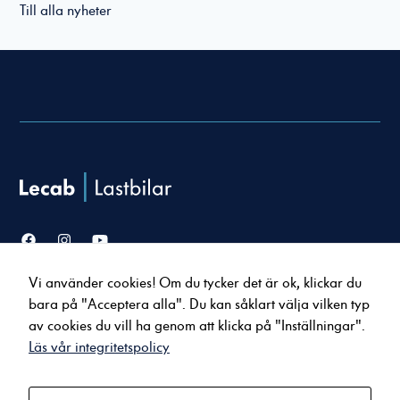
Till alla nyheter
Nödvändiga
Dessa cookies
går inte att
välja bort. De
behövs för att
hemsidan över
huvud taget
Vi använder cookies! Om du tycker det är ok, klickar du
Försäljning
Service & verkstad
ska fungera.
bara på "Acceptera alla". Du kan såklart välja vilken typ
Lastbilar
Serviceavtal
av cookies du vill ha genom att klicka på "Inställningar".
Bussar
Tillbehör & reservdelar
Läs vår integritetspolicy
Statistik
Uppkopplade tjänster
För att vi ska
kunna