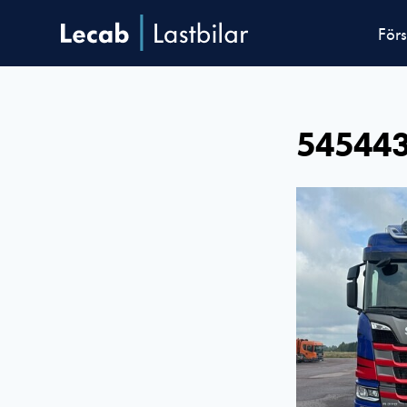
Förs
54544