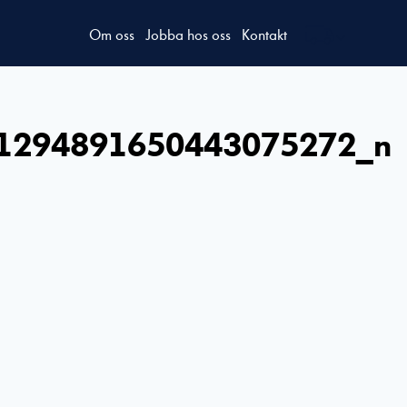
Om oss
Jobba hos oss
Kontakt
1294891650443075272_n