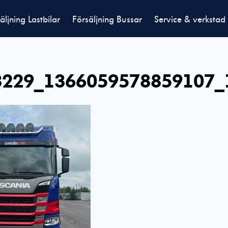
äljning Lastbilar
Försäljning Bussar
Service & verkstad
3229_1366059578859107_