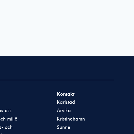
Kontakt
Karlstad
s oss
Arvika
och miljö
Kristinehamn
ts- och
Sunne