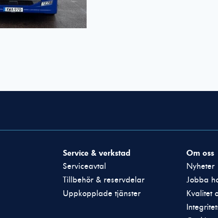
Nödvändiga
Dessa cookies
går inte att
välja bort. De
behövs för att
hemsidan över
Service & verkstad
Om oss
huvud taget
ska fungera.
Serviceavtal
Nyheter
Tillbehör & reservdelar
Jobba ho
Uppkopplade tjänster
Kvalitet 
Statistik
För att vi ska
Integrite
kunna