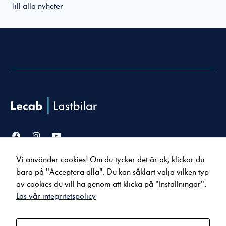
Till alla nyheter
Nödvändiga
Dessa cookies
går inte att
välja bort. De
behövs för att
hemsidan över
huvud taget
Vi använder cookies! Om du tycker det är ok, klickar du
Försäljning
Service & verkstad
ska fungera.
bara på "Acceptera alla". Du kan såklart välja vilken typ
Lastbilar
Serviceavtal
av cookies du vill ha genom att klicka på "Inställningar".
Bussar
Tillbehör & reservdelar
Läs vår integritetspolicy
Statistik
Uppkopplade tjänster
För att vi ska
kunna