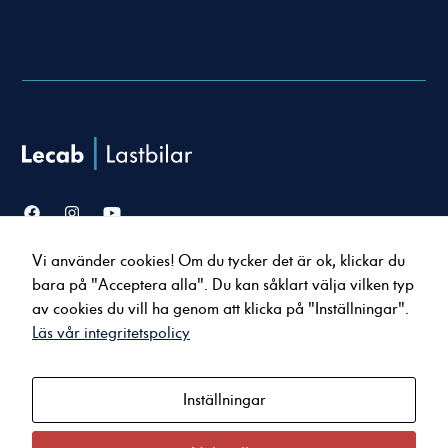
Nödvändiga
Dessa cookies
går inte att
välja bort. De
Vi använder cookies! Om du tycker det är ok, klickar du
Försäljning
Service & verkstad
behövs för att
bara på "Acceptera alla". Du kan såklart välja vilken typ
hemsidan över
Lastbilar
Serviceavtal
av cookies du vill ha genom att klicka på "Inställningar".
huvud taget
Bussar
Tillbehör & reservdelar
Läs vår integritetspolicy
ska fungera.
Uppkopplade tjänster
Inställningar
Statistik
Om oss
Kontakt
För att vi ska
Nyheter
Karlstad
kunna