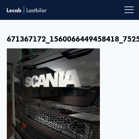
Men
671367172_1560066449458418_752