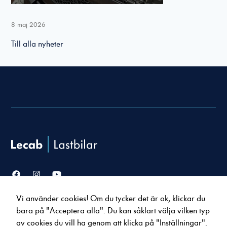
8 maj 2026
Till alla nyheter
Nödvändiga
Dessa cookies
går inte att
välja bort. De
behövs för att
hemsidan över
huvud taget
ska fungera.
Vi använder cookies! Om du tycker det är ok, klickar du
Statistik
Försäljning
Service & verkstad
bara på "Acceptera alla". Du kan såklart välja vilken typ
För att vi ska
Lastbilar
Serviceavtal
av cookies du vill ha genom att klicka på "Inställningar".
kunna