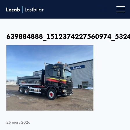
Men
639884888_1512374227560974_532
26 mars 2026