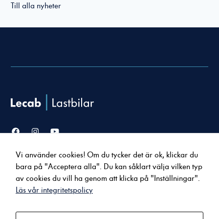
Till alla nyheter
Nödvändiga
Dessa cookies
går inte att
välja bort. De
behövs för att
hemsidan över
huvud taget
Vi använder cookies! Om du tycker det är ok, klickar du
Försäljning
Service & verkstad
ska fungera.
bara på "Acceptera alla". Du kan såklart välja vilken typ
Lastbilar
Serviceavtal
av cookies du vill ha genom att klicka på "Inställningar".
Bussar
Tillbehör & reservdelar
Läs vår integritetspolicy
Statistik
Uppkopplade tjänster
För att vi ska
kunna