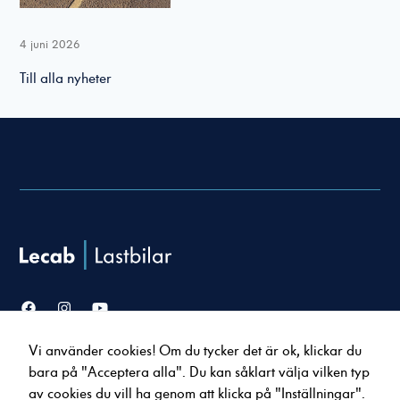
4 juni 2026
Till alla nyheter
Nödvändiga
Dessa cookies
går inte att
välja bort. De
behövs för att
hemsidan över
huvud taget
ska fungera.
Vi använder cookies! Om du tycker det är ok, klickar du
Statistik
Försäljning
Service & verkstad
bara på "Acceptera alla". Du kan såklart välja vilken typ
För att vi ska
Lastbilar
Serviceavtal
av cookies du vill ha genom att klicka på "Inställningar".
kunna