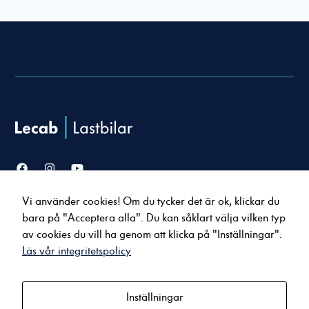
Nödvändiga
Dessa cookies
går inte att
välja bort. De
behövs för att
Vi använder cookies! Om du tycker det är ok, klickar du
hemsidan över
Försäljning
Service & verkstad
huvud taget
bara på "Acceptera alla". Du kan såklart välja vilken typ
Lastbilar
Serviceavtal
ska fungera.
av cookies du vill ha genom att klicka på "Inställningar".
Bussar
Tillbehör & reservdelar
Läs vår integritetspolicy
Uppkopplade tjänster
Statistik
För att vi ska
Inställningar
Om oss
Kontakt
kunna