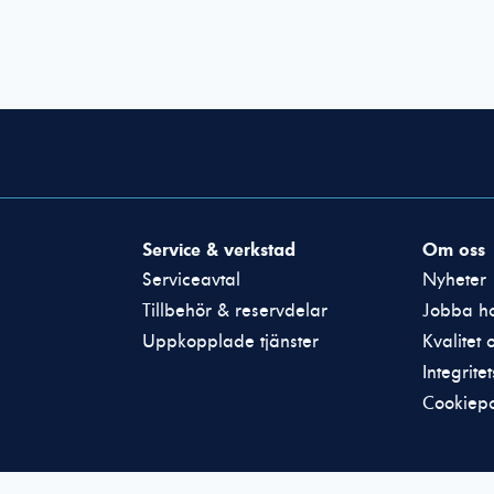
Nödvändiga
Dessa cookies
Service & verkstad
Om oss
går inte att
välja bort. De
Serviceavtal
Nyheter
behövs för att
Tillbehör & reservdelar
Jobba ho
hemsidan över
Uppkopplade tjänster
Kvalitet 
huvud taget
ska fungera.
Integrite
Cookiepo
Statistik
För att vi ska
kunna