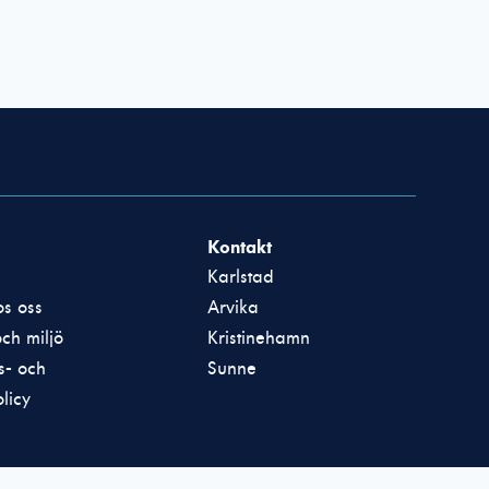
Kontakt
Karlstad
s oss
Arvika
och miljö
Kristinehamn
ts- och
Sunne
licy