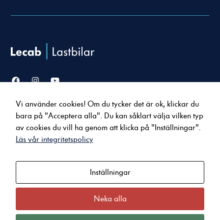
Nödvändiga
Vi använder cookies! Om du tycker det är ok, klickar du
Dessa cookies
Försäljning
Service & verkstad
går inte att
bara på "Acceptera alla". Du kan såklart välja vilken typ
Lastbilar
Serviceavtal
välja bort. De
av cookies du vill ha genom att klicka på "Inställningar".
Bussar
Tillbehör & reservdelar
behövs för att
Läs vår integritetspolicy
hemsidan över
Uppkopplade tjänster
huvud taget
ska fungera.
Inställningar
Om oss
Kontakt
Nyheter
Karlstad
Statistik
Jobba hos oss
Arvika
Neka alla
För att vi ska
Kvalitet och miljö
Kristinehamn
kunna