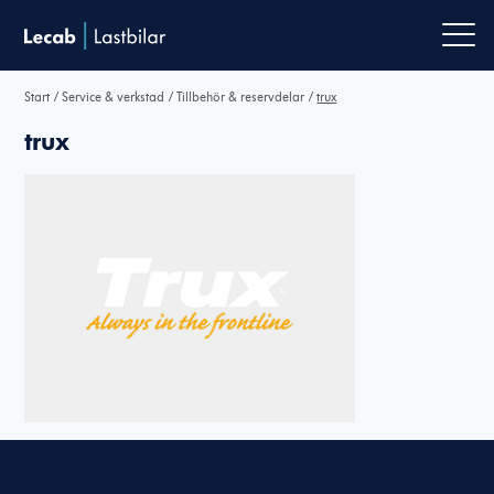
Men
Start
/
Service & verkstad
/
Tillbehör & reservdelar
/
trux
trux