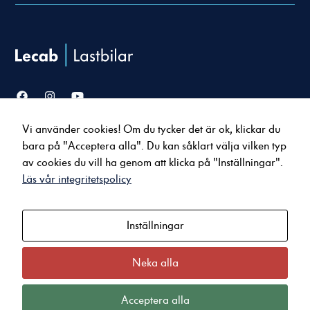
Vi använder cookies! Om du tycker det är ok, klickar du
Nödvändiga
Försäljning
Service & verkstad
bara på "Acceptera alla". Du kan såklart välja vilken typ
Dessa cookies
Lastbilar
Serviceavtal
går inte att
av cookies du vill ha genom att klicka på "Inställningar".
Bussar
Tillbehör & reservdelar
välja bort. De
Läs vår integritetspolicy
Uppkopplade tjänster
behövs för att
hemsidan över
huvud taget
Inställningar
Om oss
Kontakt
ska fungera.
Nyheter
Karlstad
Jobba hos oss
Arvika
Neka alla
Statistik
Kvalitet och miljö
Kristinehamn
För att vi ska
Integritets- och Cookiepolicy
Sunne
Acceptera alla
kunna