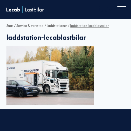
Men
Start
/
Service & verkstad
/
Laddstationer
/
laddstation-lecablastbilar
laddstation-lecablastbilar