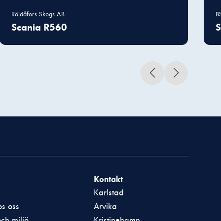
Röjdåfors Skogs AB
B
Scania R560
S
Kontakt
Karlstad
s oss
Arvika
och miljö
Kristinehamn