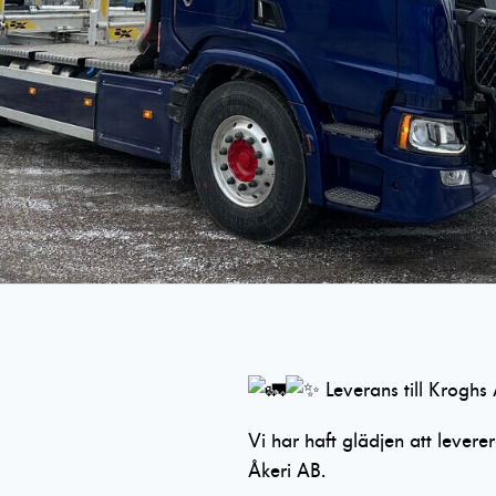
Nödvändiga
Dessa cookies
går inte att
välja bort. De
behövs för att
hemsidan över
huvud taget
ska fungera.
Leverans till Kroghs 
Vi har haft glädjen att leverer
Statistik
För att vi ska
Åkeri AB.
kunna