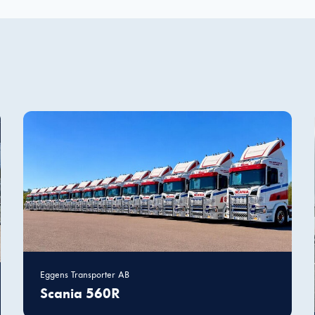
funktionalitet
att försvinna
från
hemsidan.
Marknadsföring
Genom att dela
med dig av dina
intressen och ditt
beteende när du
surfar ökar du
chansen att få se
personligt
anpassat innehåll
och erbjudanden.
Eggens Transporter AB
Scania 560R