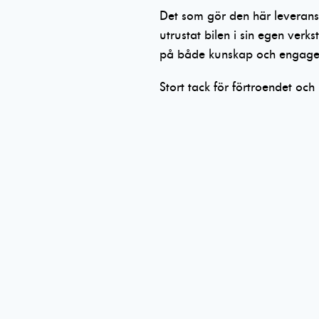
förbättra
Det som gör den här leveranse
hemsidans
utrustat bilen i sin egen verk
funktionalitet
och
på både kunskap och engag
uppbyggnad,
baserat på
Stort tack för förtroendet och
hur hemsidan
används.
Upplevelse
För att vår
hemsida ska
prestera så
bra som
möjligt
under ditt
besök. Om
du nekar
dessa
cookies
kommer viss