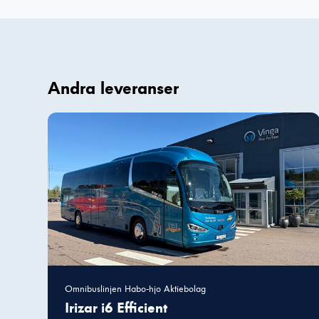
Andra leveranser
Omnibuslinjen Habo-hjo Aktiebolag
Irizar i6 Efficient