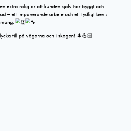
n extra rolig är att kunden själv har byggt och
stad – ett imponerande arbete och ett tydligt bevis
emang.
 lycka till på vägarna och i skogen! 🌲💪🏻