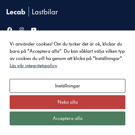
Vi använder cookies! Om du tycker det är ok, klickar du
Försäljning
Service & verkstad
bara på "Acceptera alla". Du kan såklart välja vilken typ
Lastbilar
Serviceavtal
Nödvändiga
av cookies du vill ha genom att klicka på "Inställningar".
Bussar
Tillbehör & reservdelar
Dessa cookies
Läs vår integritetspolicy
Uppkopplade tjänster
går inte att
välja bort. De
behövs för att
Inställningar
Om oss
Kontakt
hemsidan över
Nyheter
Karlstad
huvud taget
ska fungera.
Jobba hos oss
Arvika
Neka alla
Kvalitet och miljö
Kristinehamn
Integritets- och Cookiepolicy
Sunne
Acceptera alla
Statistik
För att vi ska
kunna