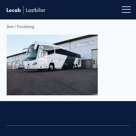
Men
Start
/
Försäljning