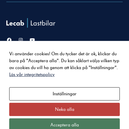
Vi använder cookies! Om du tycker det är ok, klickar du
Nödvändiga
Försäljning
Service & verkstad
bara på "Acceptera alla". Du kan såklart välja vilken typ
Dessa cookies
Lastbilar
Serviceavtal
går inte att
av cookies du vill ha genom att klicka på "Inställningar".
Bussar
Tillbehör & reservdelar
välja bort. De
Läs vår integritetspolicy
Uppkopplade tjänster
behövs för att
hemsidan över
huvud taget
Inställningar
Om oss
Kontakt
ska fungera.
Nyheter
Karlstad
Jobba hos oss
Arvika
Neka alla
Statistik
Kvalitet och miljö
Kristinehamn
För att vi ska
Integritets- och Cookiepolicy
Sunne
Acceptera alla
kunna