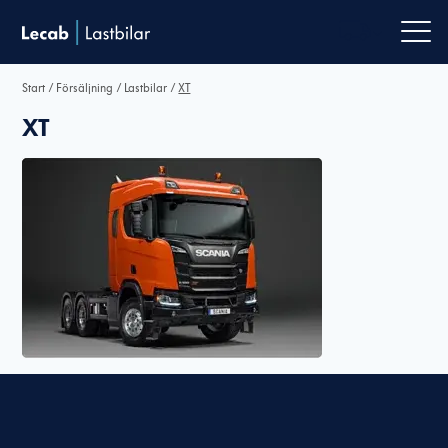
Men
Start
/
Försäljning
/
Lastbilar
/
XT
XT