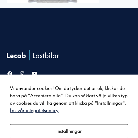
Nödvändiga
Dessa cookies
går inte att
välja bort. De
behövs för att
Vi använder cookies! Om du tycker det är ok, klickar du
hemsidan över
Försäljning
Service & verkstad
bara på "Acceptera alla". Du kan såklart välja vilken typ
huvud taget
Lastbilar
Serviceavtal
ska fungera.
av cookies du vill ha genom att klicka på "Inställningar".
Bussar
Tillbehör & reservdelar
Läs vår integritetspolicy
Uppkopplade tjänster
Statistik
För att vi ska
Inställningar
Om oss
Kontakt
kunna