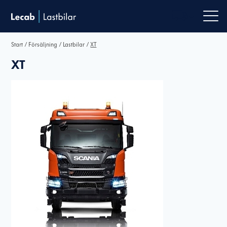
Men
Start
/
Försäljning
/
Lastbilar
/
XT
XT