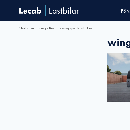
Förs
Start
/
Försäljning
/
Bussar
/
wing-gnc-Lecab_buss
wing