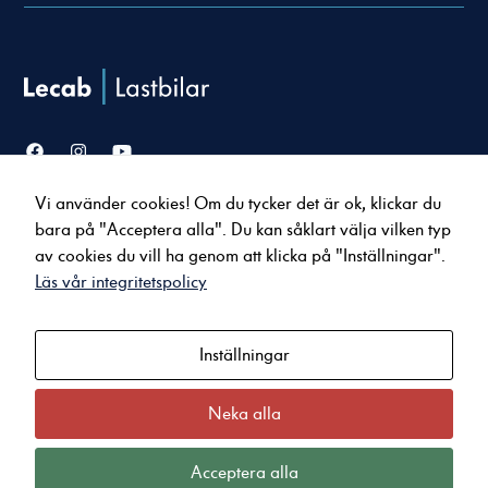
Vi använder cookies! Om du tycker det är ok, klickar du
Nödvändiga
Försäljning
Service & verkstad
bara på "Acceptera alla". Du kan såklart välja vilken typ
Dessa cookies
Lastbilar
Serviceavtal
går inte att
av cookies du vill ha genom att klicka på "Inställningar".
Bussar
Tillbehör & reservdelar
välja bort. De
Läs vår integritetspolicy
Uppkopplade tjänster
behövs för att
hemsidan över
huvud taget
Inställningar
Om oss
Kontakt
ska fungera.
Nyheter
Karlstad
Jobba hos oss
Arvika
Neka alla
Statistik
Kvalitet och miljö
Kristinehamn
För att vi ska
Integritets- och Cookiepolicy
Sunne
Acceptera alla
kunna