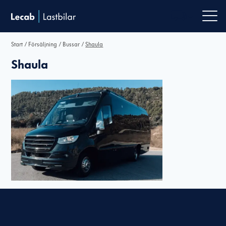
Men
Start
/
Försäljning
/
Bussar
/
Shaula
Shaula